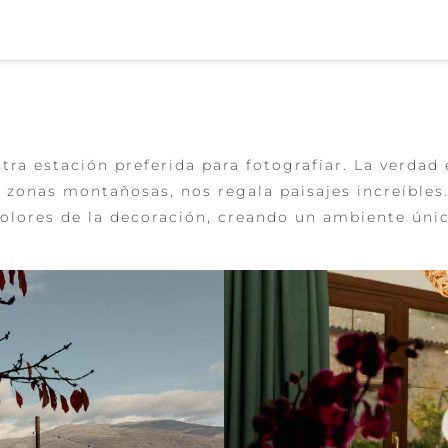
a estación preferida para fotografiar. La verdad 
 zonas montañosas, nos regala paisajes increíbles.
 colores de la decoración, creando un ambiente úni