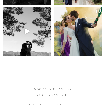
Mónica:
620 12 70 33
Raúl:
670 97 92 61