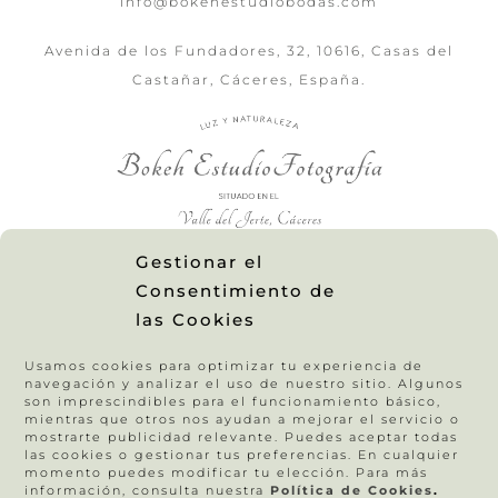
info@bokehestudiobodas.com
Avenida de los Fundadores, 32, 10616, Casas del
Castañar, Cáceres, España.
Gestionar el
FOTÓGRAFOS Y VIDEÓGRAFOS DE BODAS PLASENCIA | CÁCERES | BADAJOZ |
Consentimiento de
EXTREMADURA
las Cookies
Instagram
Vimeo
Facebook
Opiniones
Usamos cookies para optimizar tu experiencia de
navegación y analizar el uso de nuestro sitio. Algunos
Área Cliente
son imprescindibles para el funcionamiento básico,
mientras que otros nos ayudan a mejorar el servicio o
Preguntas frecuentes
mostrarte publicidad relevante. Puedes aceptar todas
El Bosque de Bokeh Estudio
las cookies o gestionar tus preferencias. En cualquier
momento puedes modificar tu elección. Para más
información, consulta nuestra
Política de Cookies
.