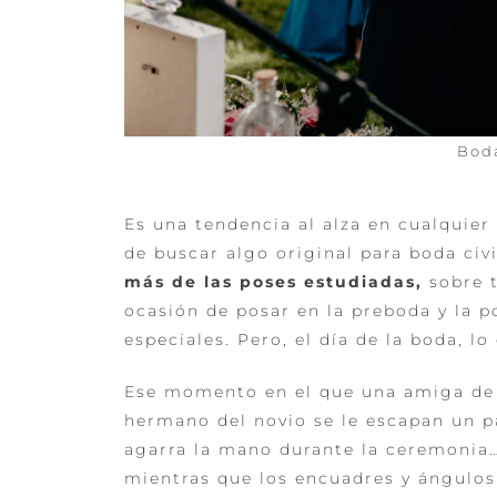
Boda
Es una tendencia al alza en cualquier
de buscar algo original para boda civ
más de las poses estudiadas,
sobre 
ocasión de posar en la preboda y la p
especiales. Pero, el día de la boda, l
Ese momento en el que una amiga de l
hermano del novio se le escapan un p
agarra la mano durante la ceremonia
mientras que los encuadres y ángulos